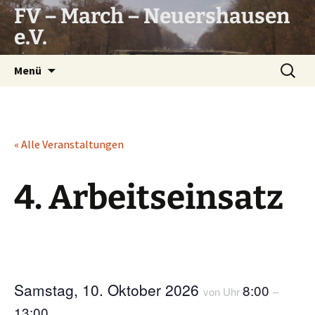
Zum
FV – March – Neuershausen
Inhalt
e.V.
springen
Suchen
Menü
nach:
« Alle Veranstaltungen
4. Arbeitseinsatz
Samstag, 10. Oktober 2026
8:00
von Uhr
–
13:00