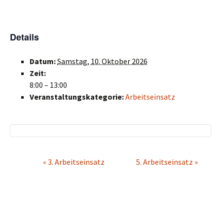
Details
Datum:
Samstag, 10. Oktober 2026
Zeit:
8:00 – 13:00
Veranstaltungskategorie:
Arbeitseinsatz
V
«
3. Arbeitseinsatz
5. Arbeitseinsatz
»
e
r
a
n