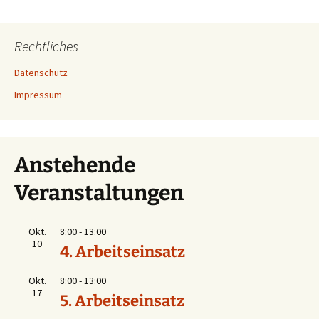
s
t
Rechtliches
a
l
Datenschutz
t
Impressum
u
n
g
Anstehende
-
Veranstaltungen
N
a
Okt.
8:00
-
13:00
v
10
4. Arbeitseinsatz
i
g
Okt.
8:00
-
13:00
a
17
5. Arbeitseinsatz
t